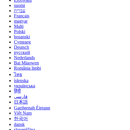
Ελληνικά
suomi
עברית
Français
magyar
Malti
Polski
bosanski
Cymraeg
Deutsch
русский
Nederlands
Bai Miaowen
România limbi
ไทย
íslenska
українська
हिंदी
فارسی
日本語
Gaeilgenah Éireann
Việt Nam
한국어
dansk
slovenščina