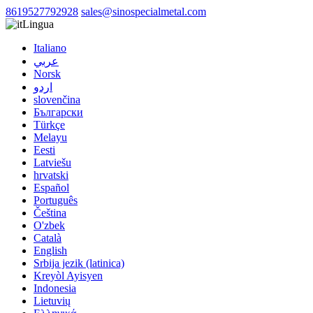
8619527792928
sales@sinospecialmetal.com
Lingua
Italiano
عربي
Norsk
اردو
slovenčina
Български
Türkçe
Melayu
Eesti
Latviešu
hrvatski
Español
Português
Čeština
O'zbek
Català
English
Srbija jezik (latinica)
Kreyòl Ayisyen
Indonesia
Lietuvių