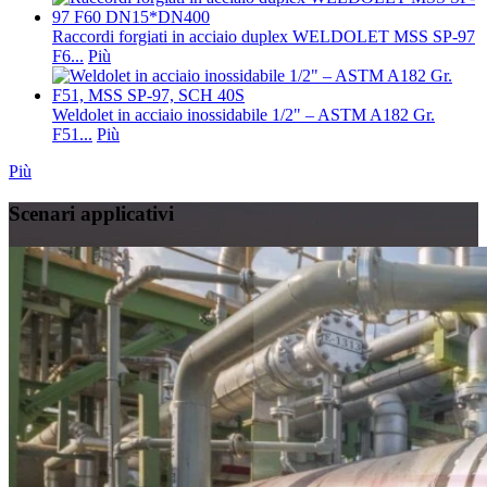
Raccordi forgiati in acciaio duplex WELDOLET MSS SP-97
F6...
Più
Weldolet in acciaio inossidabile 1/2" – ASTM A182 Gr.
F51...
Più
Più
Scenari applicativi