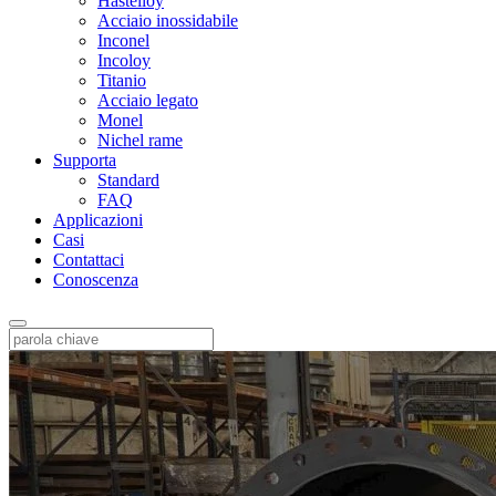
Hastelloy
Acciaio inossidabile
Inconel
Incoloy
Titanio
Acciaio legato
Monel
Nichel rame
Supporta
Standard
FAQ
Applicazioni
Casi
Contattaci
Conoscenza