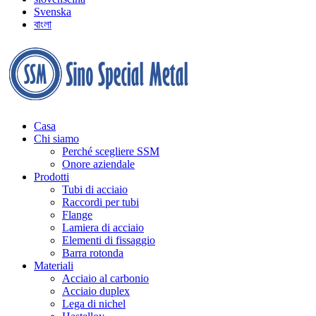
Svenska
বাংলা
Casa
Chi siamo
Perché scegliere SSM
Onore aziendale
Prodotti
Tubi di acciaio
Raccordi per tubi
Flange
Lamiera di acciaio
Elementi di fissaggio
Barra rotonda
Materiali
Acciaio al carbonio
Acciaio duplex
Lega di nichel