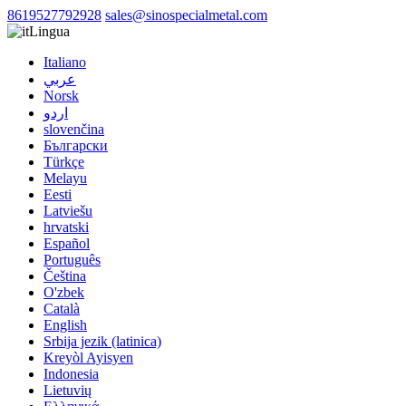
8619527792928
sales@sinospecialmetal.com
Lingua
Italiano
عربي
Norsk
اردو
slovenčina
Български
Türkçe
Melayu
Eesti
Latviešu
hrvatski
Español
Português
Čeština
O'zbek
Català
English
Srbija jezik (latinica)
Kreyòl Ayisyen
Indonesia
Lietuvių