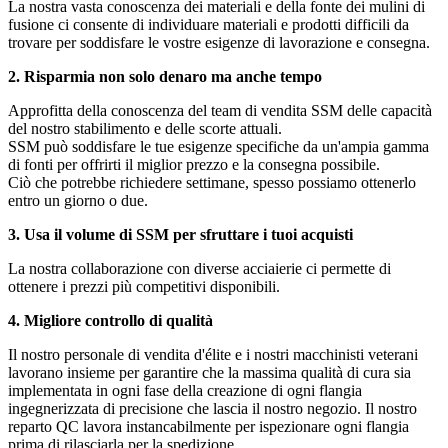
La nostra vasta conoscenza dei materiali e della fonte dei mulini di
fusione ci consente di individuare materiali e prodotti difficili da
trovare per soddisfare le vostre esigenze di lavorazione e consegna.
2. Risparmia non solo denaro ma anche tempo
Approfitta della conoscenza del team di vendita SSM delle capacità
del nostro stabilimento e delle scorte attuali.
SSM può soddisfare le tue esigenze specifiche da un'ampia gamma
di fonti per offrirti il ​​miglior prezzo e la consegna possibile.
Ciò che potrebbe richiedere settimane, spesso possiamo ottenerlo
entro un giorno o due.
3. Usa il volume di SSM per sfruttare i tuoi acquisti
La nostra collaborazione con diverse acciaierie ci permette di
ottenere i prezzi più competitivi disponibili.
4. Migliore controllo di qualità
Il nostro personale di vendita d'élite e i nostri macchinisti veterani
lavorano insieme per garantire che la massima qualità di cura sia
implementata in ogni fase della creazione di ogni flangia
ingegnerizzata di precisione che lascia il nostro negozio. Il nostro
reparto QC lavora instancabilmente per ispezionare ogni flangia
prima di rilasciarla per la spedizione.