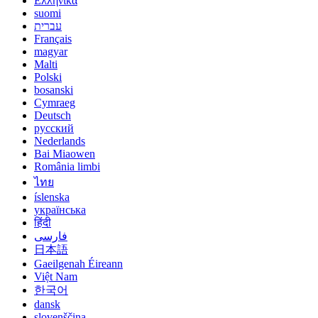
Ελληνικά
suomi
עברית
Français
magyar
Malti
Polski
bosanski
Cymraeg
Deutsch
русский
Nederlands
Bai Miaowen
România limbi
ไทย
íslenska
українська
हिंदी
فارسی
日本語
Gaeilgenah Éireann
Việt Nam
한국어
dansk
slovenščina