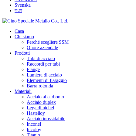
Svenska
বাংলা
Casa
Chi siamo
Perché scegliere SSM
Onore aziendale
Prodotti
Tubi di acciaio
Raccordi per tubi
Flange
Lamiera di acciaio
Elementi di fissaggio
Barra rotonda
Materiali
Acciaio al carbonio
Acciaio duplex
Lega di nichel
Hastelloy
Acciaio inossidabile
Inconel
Incoloy
Titanio