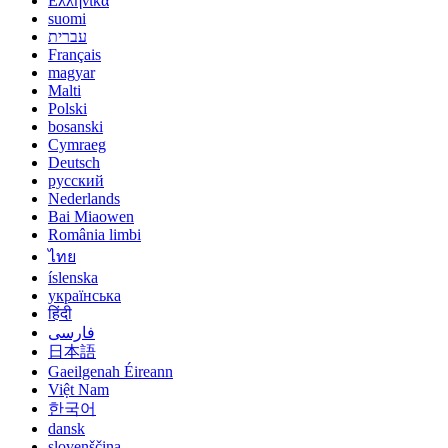
Ελληνικά
suomi
עברית
Français
magyar
Malti
Polski
bosanski
Cymraeg
Deutsch
русский
Nederlands
Bai Miaowen
România limbi
ไทย
íslenska
українська
हिंदी
فارسی
日本語
Gaeilgenah Éireann
Việt Nam
한국어
dansk
slovenščina