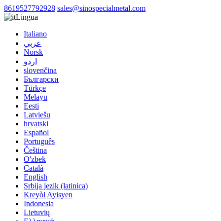
8619527792928
sales@sinospecialmetal.com
Lingua
Italiano
عربي
Norsk
اردو
slovenčina
Български
Türkçe
Melayu
Eesti
Latviešu
hrvatski
Español
Português
Čeština
O'zbek
Català
English
Srbija jezik (latinica)
Kreyòl Ayisyen
Indonesia
Lietuvių