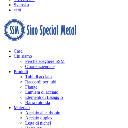
Svenska
বাংলা
Casa
Chi siamo
Perché scegliere SSM
Onore aziendale
Prodotti
Tubi di acciaio
Raccordi per tubi
Flange
Lamiera di acciaio
Elementi di fissaggio
Barra rotonda
Materiali
Acciaio al carbonio
Acciaio duplex
Lega di nichel