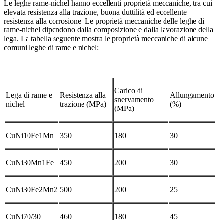
Le leghe rame-nichel hanno eccellenti proprietà meccaniche, tra cui
elevata resistenza alla trazione, buona duttilità ed eccellente
resistenza alla corrosione. Le proprietà meccaniche delle leghe di
rame-nichel dipendono dalla composizione e dalla lavorazione della
lega. La tabella seguente mostra le proprietà meccaniche di alcune
comuni leghe di rame e nichel:
Carico di
Lega di rame e
Resistenza alla
Allungamento
snervamento
nichel
trazione (MPa)
(%)
(MPa)
CuNi10Fe1Mn
350
180
30
CuNi30Mn1Fe
450
200
30
CuNi30Fe2Mn2
500
200
25
CuNi70/30
460
180
45